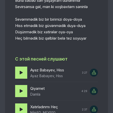
Buna səbəb sən yaşayıram dünənimlə
Sevirsənsə gəl, mən ki xoşbəxtəm səninlə
Sevəmmədik biz bir birimizi doya-doya
Hiss etmədik biz güvənmədik duya-duya
Düşünmədik biz xatirələr oya-oya
Heç bilmədik biz qəlblər belə tez soyuyar
С этой песней слушают
Ayaz Babayev, Hiss
3:27
Ayaz Babayev, Hiss
Qiyamet
4:29
Damla
Xatırladınmı Heç
2:37
NİHAD, NEYR10