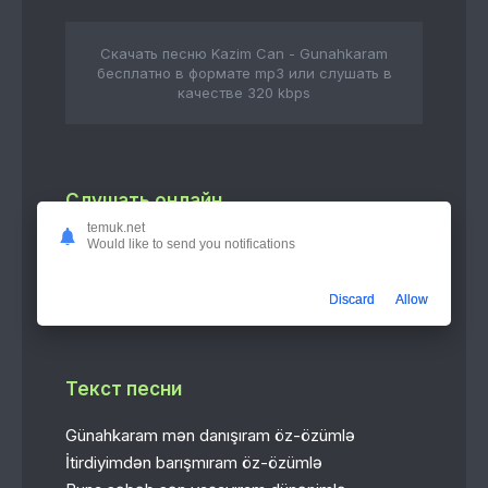
Скачать песню Kazim Can - Gunahkaram
бесплатно в формате mp3 или слушать в
качестве 320 kbps
Слушать онлайн
temuk.net
Would like to send you notifications
Gunahkaram
3:16
Kazim Can
Discard
Allow
Текст песни
Günahkaram mən danışıram öz-özümlə
İtirdiyimdən barışmıram öz-özümlə