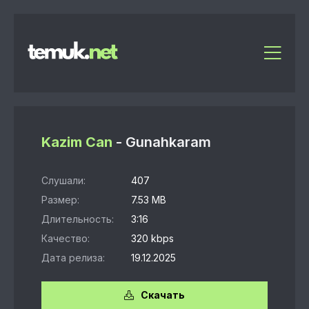
Kazim Can
- Gunahkaram
Слушали:
407
Размер:
7.53 MB
Длительность:
3:16
Качество:
320 kbps
Дата релиза:
19.12.2025
Скачать