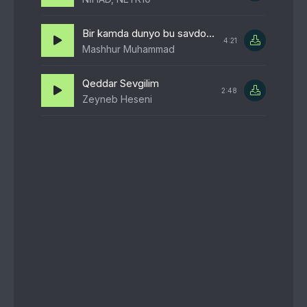
Bir kamda dunyo bu savdosi shunday bir kuni undayu bir kuni bunday
4:21
Mashhur Muhammad
Qeddar Sevgilim
2:48
Zeyneb Heseni