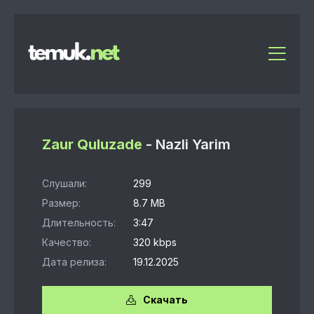
Zaur Quluzade
- Nazli Yarim
Слушали:
299
Размер:
8.7 MB
Длительность:
3:47
Качество:
320 kbps
Дата релиза:
19.12.2025
Скачать