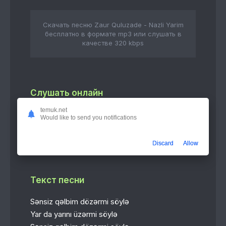
Скачать песню Zaur Quluzade - Nazli Yarim
бесплатно в формате mp3 или слушать в
качестве 320 kbps
Слушать онлайн
temuk.net
Nazli Yarim
Would like to send you notifications
3:47
Zaur Quluzade
Discard
Allow
Текст песни
Sənsiz qəlbim dözərmi söylə
Yar da yarını üzərmi söylə