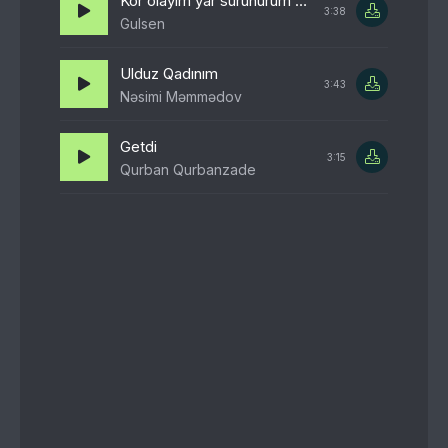
Kor olayim yar surunurum yar
3:38
Gulsen
Ulduz Qadınım
3:43
Nəsimi Məmmədov
Getdi
3:15
Qurban Qurbanzade