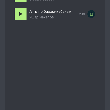
А ты по барам-кабакам
2:49
Яшар Чахалов