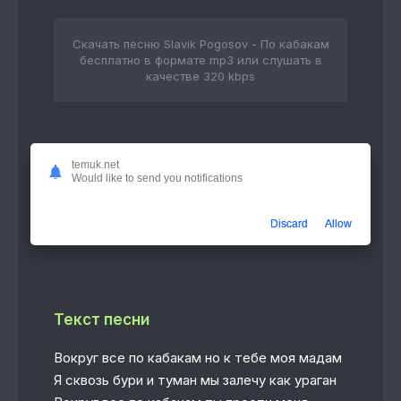
Скачать песню Slavik Pogosov - По кабакам
бесплатно в формате mp3 или слушать в
качестве 320 kbps
Слушать онлайн
temuk.net
Would like to send you notifications
По кабакам
2:43
Slavik Pogosov
Discard
Allow
Текст песни
Вокруг все по кабакам но к тебе моя мадам
Я сквозь бури и туман мы залечу как ураган