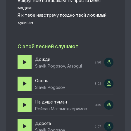
Вокруг все по кабакам ты прости меня
мадам
Я к тебе навстречу поздно твой любимый
хулиган
С этой песней слушают
Дожди
2:56
Slavik Pogosov, Arsogul
Осень
3:02
Slavik Pogosov
На душе туман
3:19
Рейсан Магомедкеримов
Дорога
3:07
Slavik Pogosov