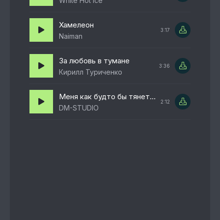
White Hot Ice
Хамелеон
3:17
Naiman
За любовь в тумане
3:36
Кирилл Туриченко
Меня как будто бы тянет тебе действительно тянет
2:12
DM-STUDIO