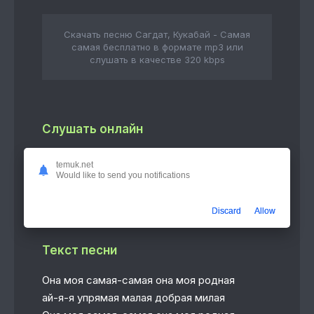
Скачать песню Сагдат, Кукабай - Самая
самая бесплатно в формате mp3 или
слушать в качестве 320 kbps
Слушать онлайн
Самая самая
temuk.net
2:46
Сагдат, Кукабай
Would like to send you notifications
Discard
Allow
Текст песни
Она моя самая-самая она моя родная
ай-я-я упрямая малая добрая милая