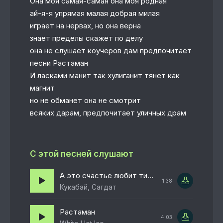
Она моя самая-самая она моя родная
ай-я-я упрямая малая добрая милая
играет на нервах, но она верна
знает пределы скажет по делу
она не слушает коучеров дам предпочитает
песни Растаман
И ласками манит так хулиганит тянет как
магнит
но не обманет она не смотрит
всяких дарам, предпочитает уличных драм
С этой песней слушают
А это счастье любит тишину
1:38
Кукабай, Сагдат
Растаман
4:03