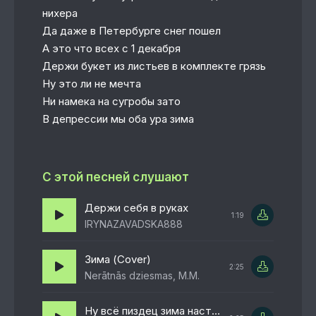
нихера
Да даже в Петербурге снег пошел
А это что всех с 1 декабря
Держи букет из листьев в комплекте грязь
Ну это ли не мечта
Ни намека на сугробы зато
В депрессии мы оба ура зима
С этой песней слушают
Держи себя в руках
1:19
IRYNAZAVADSKA888
Зима (Cover)
2:25
Nerātnās dziesmas, M.M.
Ну всё пиздец зима настала