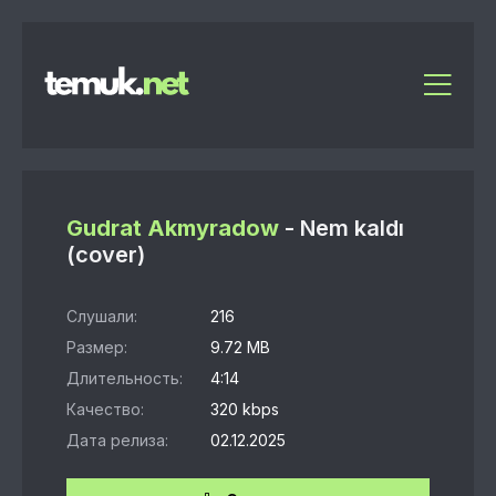
Gudrat Akmyradow
- Nem kaldı
(cover)
Слушали:
216
Размер:
9.72 MB
Длительность:
4:14
Качество:
320 kbps
Дата релиза:
02.12.2025