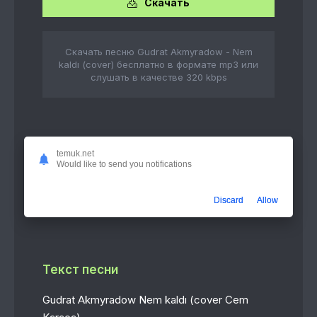
Скачать
Скачать песню Gudrat Akmyradow - Nem
kaldı (cover) бесплатно в формате mp3 или
слушать в качестве 320 kbps
Слушать онлайн
temuk.net
Would like to send you notifications
Nem kaldı (cover)
4:14
Gudrat Akmyradow
Discard
Allow
Текст песни
Gudrat Akmyradow Nem kaldı (cover Cem