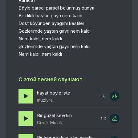
Karaca)
Böyle parsel parsel bölünmüş dünya
Bir dikili baştan gayrı nem kaldı
Dost köyünden ayağımı kestiler
Gözlerimde yaştan gayrı nem kaldı
Nem kaldı, nem kaldı
Gözlerimde yaştan gayrı nem kaldı
Nem kaldı, nem kaldı
С этой песней слушают
hayat boyle iste
3:43
muzlyra
Bir guzel sevdim
3:12
Gedik Muzik
Bir kamda dunyo bu savdosi shunday bir kuni undayu bir kuni bunday