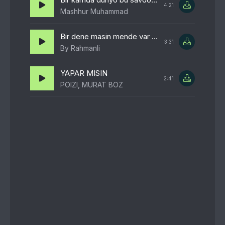
4:21
Mashhur Muhammad
Bir dene masin mende var bir dene masin sende var
3:31
By Rahmanli
YAPAR MISIN
2:41
POIZI, MURAT BOZ