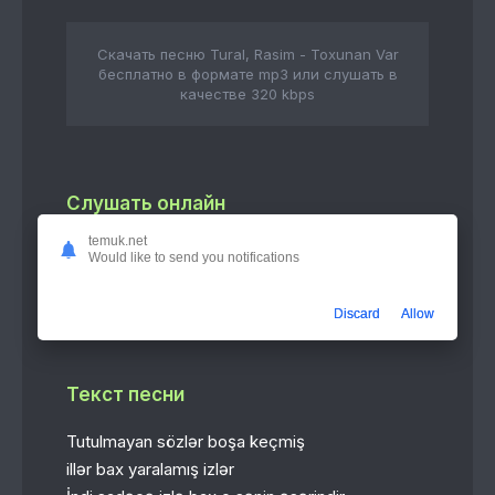
Скачать песню Tural, Rasim - Toxunan Var
бесплатно в формате mp3 или слушать в
качестве 320 kbps
Слушать онлайн
temuk.net
Toxunan Var
Would like to send you notifications
3:39
Tural, Rasim
Discard
Allow
Текст песни
Tutulmayan sözlər boşa keçmiş
illər bax yaralamış izlər