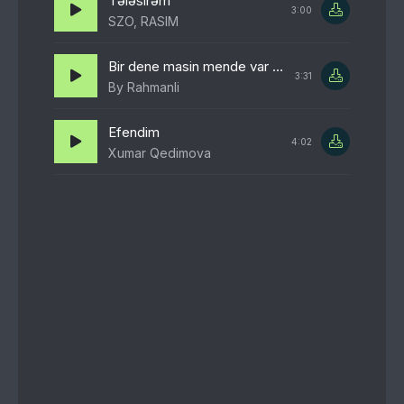
Tələsirəm
3:00
SZO, RASIM
Bir dene masin mende var bir dene masin sende var
3:31
By Rahmanli
Efendim
4:02
Xumar Qedimova