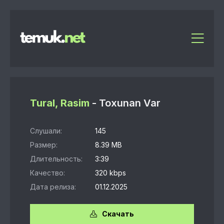
Tural, Rasim
- Toxunan Var
Слушали:
145
Размер:
8.39 MB
Длительность:
3:39
Качество:
320 kbps
Дата релиза:
01.12.2025
Скачать