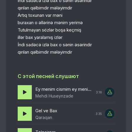
İndi sadəcə izlə bax o sənin əsərindir
qırılan qəlbimdir mələyimdir
Artıq toxunan var məni
buraxan o əllərinə mənim yerimə
Tutulmayan sözlər boşa keçmiş
illər bax yaralamış izlər
İndi sadəcə izlə bax o sənin əsərindir
qırılan qəlbimdir mələyimdir
С этой песней слушают
Ey menim cismim ey menim ruhum
3:16
Mehdi Huseynzade
Gel ve Bax
3:35
Qaraqan