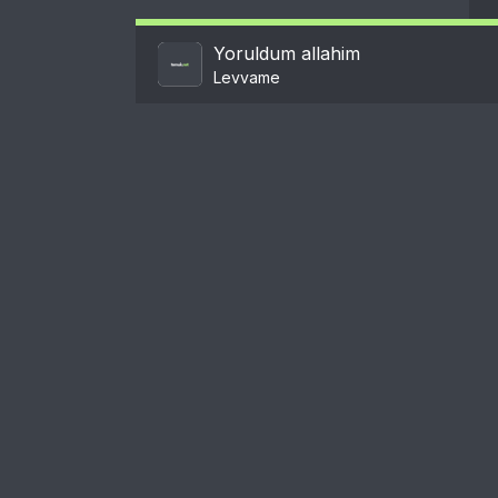
Yoruldum allahim
Levvame
Пользовательское соглашение
Правообладателям
Пожаловаться на нарушение авторских п