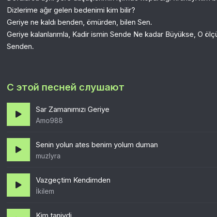
Dizlerime ağır gelen bedenimi kim bilir?
Geriye ne kaldı benden, ömürden, bilen Sen.
Geriye kalanlarımla, Kadir ismin Sende Ne kadar Büyükse, O ölç
Senden.
С этой песней слушают
Sar Zamanımızı Geriye
Amo988
Senin yolun ates benim yolum duman
muzlyra
Vazgeçtim Kendimden
İkilem
Kim taniydi