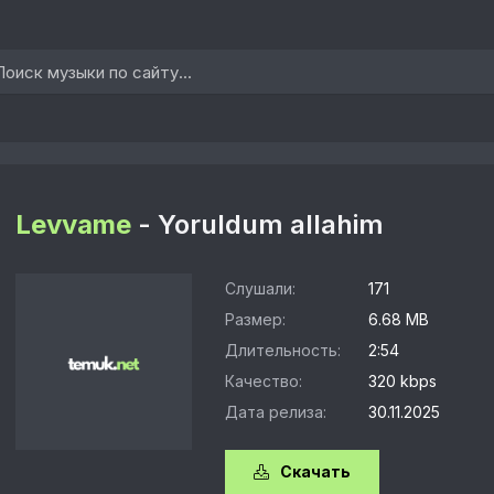
Levvame
- Yoruldum allahim
Слушали:
171
Размер:
6.68 MB
Длительность:
2:54
Качество:
320 kbps
Дата релиза:
30.11.2025
Скачать