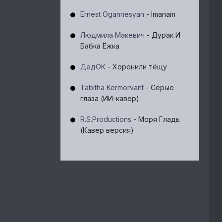
Ernest Ogannesyan
- Imanam
Людмила Макевич
- Дурак И
Бабка Ёжка
ДедОК
- Хоронили тёщу
Tabitha Kermorvant
- Серые
глаза (ИИ-кавер)
R.S.Productions
- Моря Гладь
(Кавер версия)