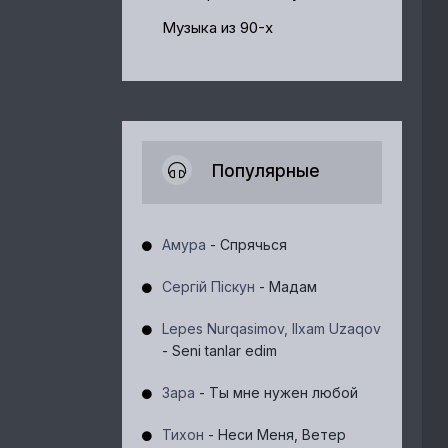
Музыка из 90-х
Популярные
Амура
- Спрячься
Сергій Піскун
- Мадам
Lepes Nurqasimov, Ilxam Uzaqov
- Seni tanlar edim
Зара
- Ты мне нужен любой
Тихон
- Неси Меня, Ветер