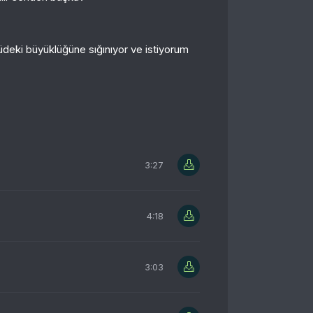
üdeki büyüklüğüne sığınıyor ve istiyorum
3:27
4:18
3:03