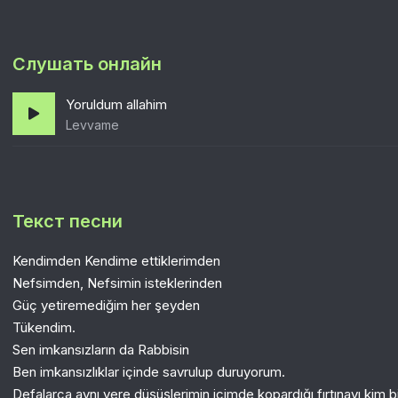
Слушать онлайн
Yoruldum allahim
Levvame
Текст песни
Kendimden Kendime ettiklerimden
Nefsimden, Nefsimin isteklerinden
Güç yetiremediğim her şeyden
Tükendim.
Sen imkansızların da Rabbisin
Ben imkansızlıklar içinde savrulup duruyorum.
Defalarca aynı yere düşüşlerimin içimde kopardığı fırtınayı kim 