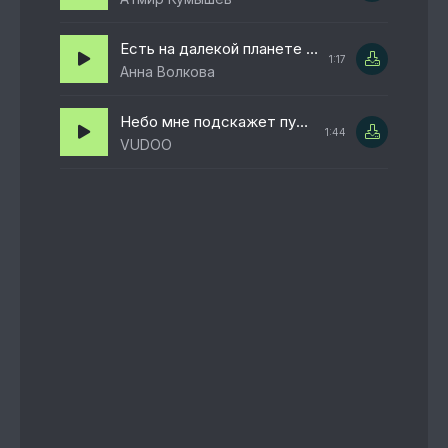
Есть на далекой планете город влюбленных людей
1:17
Анна Волкова
Небо мне подскажет путь и я по нему пойду
1:44
VUDOO