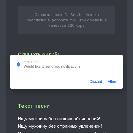
Скачать песню DJ Serzh - Анкета
бесплатно в формате mp3 или слушать в
качестве 320 kbps
Слушать онлайн
temuk.net
Would like to send you notifications
Анкета
3:58
DJ Serzh
Discard
Allow
Текст песни
Ищу мужчину без лишних объяснений!
Ищу мужчину без странных увлечений!