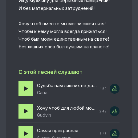
Ищу мужчину для серьёзных намерЕний!
И без материальных затруднений!
Хочу чтоб вместе мы могли смеяться!
Чтобы к нему могла всегда прижаться!
Чтоб был моим единственным на свете!
Без лишних слов был лучшим на планете!
С этой песней слушают
Судьба нам лишних не дает
1:59
Сана
Хочу чтоб для любой моей мечты
2:49
Gudvin
Самая прекрасная
3:43
Атмир Кумышев