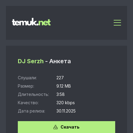
DJ Serzh
- Анкета
Слушали:
227
Размер:
9.12 MB
Длительность:
3:58
Качество:
320 kbps
Дата релиза:
30.11.2025
Скачать