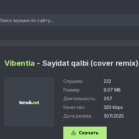
Vibentia
- Sayidat qalbi (cover remix)
Слушали:
232
Размер:
9.07 MB
Длительность:
3:57
Качество:
320 kbps
Дата релиза:
30.11.2025
Скачать