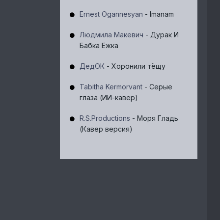
Ernest Ogannesyan
- Imanam
Людмила Макевич
- Дурак И
Бабка Ёжка
ДедОК
- Хоронили тёщу
Tabitha Kermorvant
- Серые
глаза (ИИ-кавер)
R.S.Productions
- Моря Гладь
(Кавер версия)