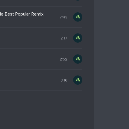
Me Best Popular Remix
7:43
2:17
2:52
3:16