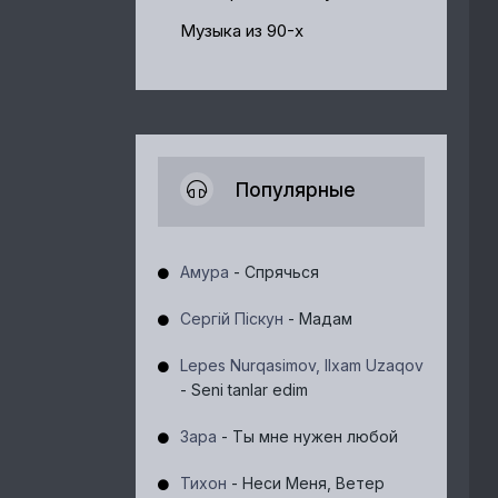
Музыка из 90-х
Популярные
Амура
- Спрячься
Сергій Піскун
- Мадам
Lepes Nurqasimov, Ilxam Uzaqov
- Seni tanlar edim
Зара
- Ты мне нужен любой
Тихон
- Неси Меня, Ветер