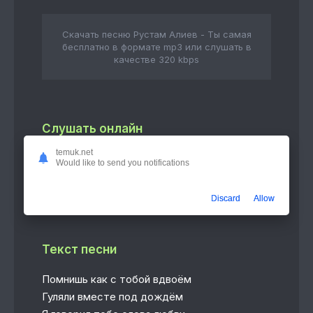
Скачать песню Рустам Алиев - Ты самая
бесплатно в формате mp3 или слушать в
качестве 320 kbps
Слушать онлайн
temuk.net
Ты самая
Would like to send you notifications
3:39
Рустам Алиев
Discard
Allow
Текст песни
Помнишь как с тобой вдвоём
Гуляли вместе под дождём