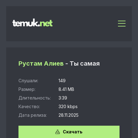
Рустам Алиев
- Ты самая
Слушали:
149
Размер:
8.41 MB
Длительность:
3:39
Качество:
320 kbps
Дата релиза:
28.11.2025
Скачать