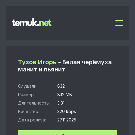
Тузов Игорь
- Белая черёмуха
манит и пьянит
Слушали:
832
Размер:
8.12 MB
Длительность:
3:31
Качество:
320 kbps
Дата релиза:
27.11.2025