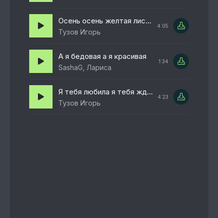
Осень осень желтая листва
4:05
Тузов Игорь
А я бедовая а я красивая
1:34
SashaG, Лариса
Я тебя любила я тебя ждала
4:23
Тузов Игорь