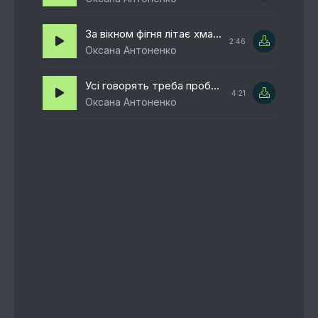
За вікном фігня літає хмарки нищить напролом
2:46
Оксана Антоненко
Усі говорять треба пробачати
4:21
Оксана Антоненко