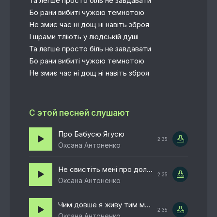
Та легше просто біль не завдавати
Бо рани вибиті чужою темнотою
Не змиє час ні дощ ні навіть зброя
І шрами тліють у людській душі
Та легше просто біль не завдавати
Бо рани вибиті чужою темнотою
Не змиє час ні дощ ні навіть зброя
С этой песней слушают
Про Бабусю Ягусю
2:35
Оксана Антоненко
Не свистіть мені про долю я її сама кую
2:35
Оксана Антоненко
Чим довше я живу тим менше поясняю
2:35
Оксана Антоненко