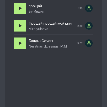
прощай
2:50
By Индия
Прощай прощай мой милый мальчик
2:28
Mirolyubova
Блядь (Cover)
3:07
Nerātnās dziesmas, M.M.