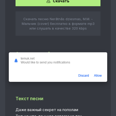
Скачать
Скачать песню Nerātnās dziesmas, M.M. -
Мальчик (cover) бесплатно в формате mp3
или слушать в качестве 320 kbps
Слушать онлайн
temuk.net
Would like to send you notifications
Мальчик (cover)
4:41
Nerātnās dziesmas, M.M.
Discard
Allow
Текст песни
Даже важный секрет на пополам