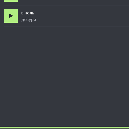
в ноль
докури