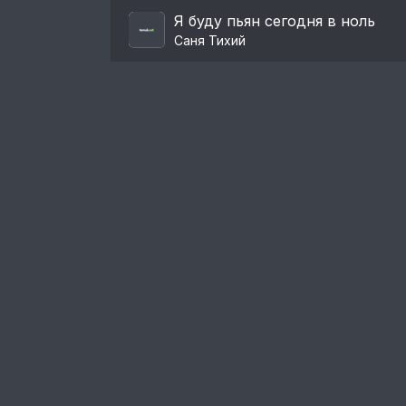
Я буду пьян сегодня в ноль
Саня Тихий
Пользовательское соглашение
Правообладателям
Пожаловаться на нарушение авторских п
© 2024. Администрация портала:
admin@tem