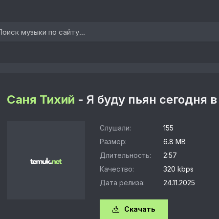
Саня Тихий
- Я буду пьян сегодня в
Слушали:
155
Размер:
6.8 MB
Длительность:
2:57
Качество:
320 kbps
Дата релиза:
24.11.2025
Скачать