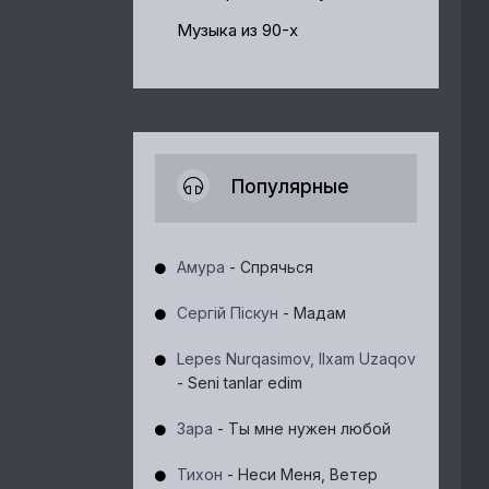
Музыка из 90-х
Популярные
Амура
- Спрячься
Сергій Піскун
- Мадам
Lepes Nurqasimov, Ilxam Uzaqov
- Seni tanlar edim
Зара
- Ты мне нужен любой
Тихон
- Неси Меня, Ветер