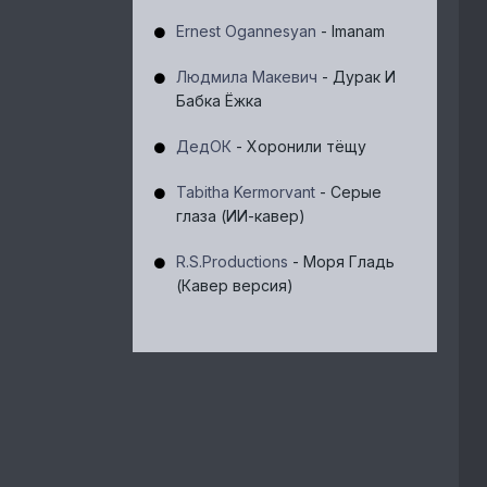
Ernest Ogannesyan
- Imanam
Людмила Макевич
- Дурак И
Бабка Ёжка
ДедОК
- Хоронили тёщу
Tabitha Kermorvant
- Серые
глаза (ИИ-кавер)
R.S.Productions
- Моря Гладь
(Кавер версия)