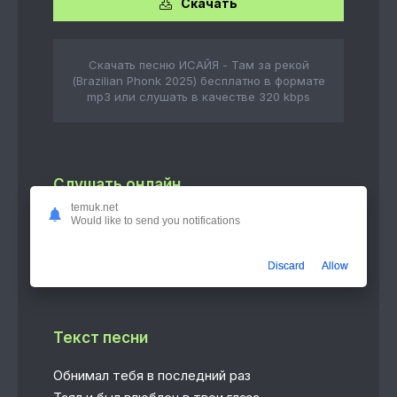
Скачать
Скачать песню ИСАЙЯ - Там за рекой
(Brazilian Phonk 2025) бесплатно в формате
mp3 или слушать в качестве 320 kbps
Слушать онлайн
temuk.net
Там за рекой (Brazilian Phonk 2025)
Would like to send you notifications
2:51
ИСАЙЯ
Discard
Allow
Текст песни
Обнимал тебя в последний раз