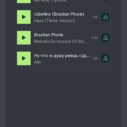
UdieNnx (Brazilian Phonk)
1:59
Haza (Tiktok Version)
Brazilian Phonk
2:04
Melodia Do loucura V2 Slowed
Ну что ж душу рвешь судьба разлучница
1:55
Alib