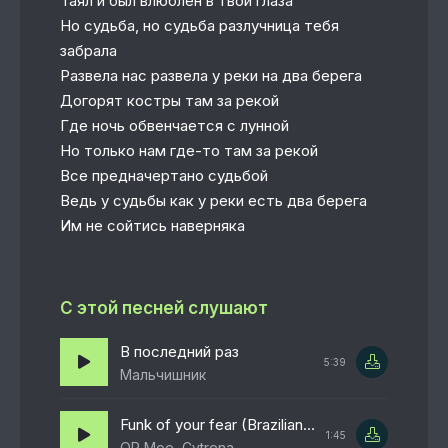
Таял и был влюблен в твои глаза
Но судьба, но судьба разлучница тебя
забрала
Развела нас развела у реки на два берега
Догорят костры там за рекой
Где ночь обвенчается с лунной
Но только нам где-то там за рекой
Все предначертано судьбой
Ведь у судьбы как у реки есть два берега
Им не сойтись наверняка
С этой песней слушают
В последний раз
5:39
Мальчишник
Funk of your fear (Brazilian Phonk)
1:45
QR Moe, Cytrena