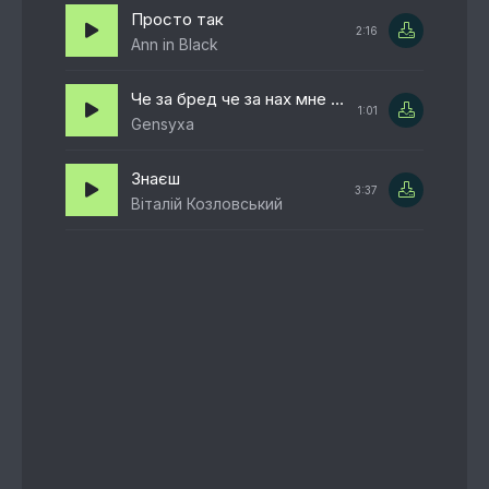
Просто так
2:16
Ann in Black
Че за бред че за нах мне вообще
1:01
Gensyxa
Знаєш
3:37
Віталій Козловський