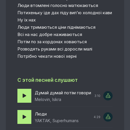
Люди втомлені голосно матюкаються
Потихеньку їде дах піду вип'ю холодної кави
Ну їх нах
Люди тримаються ціни піднімаються
Всі на нас добре наживаються
Потім по за кордонах ховаються
Розводять руками всі доросли малі
Потрібно чекати нової херні
С этой песней слушают
Думай думай потім говори
3:10
Melovin, Iskra
Люди
4:29
YAKTAK, Superhumans