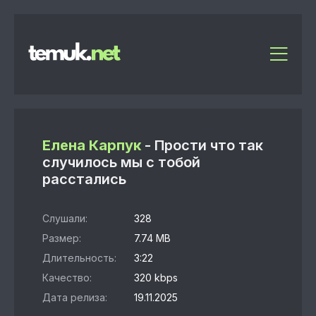
Елена Карпук
- Прости что так
случилось мы с тобой
расстались
Слушали:
328
Размер:
7.74 MB
Длительность:
3:22
Качество:
320 kbps
Дата релиза:
19.11.2025