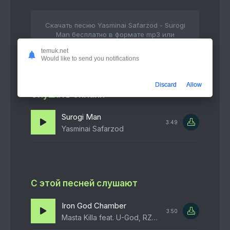
Скачать песню Yasminai Safarzod - Surogi
Man бесплатно в формате mp3 или
слушать в качестве 320 kbps
temuk.net
Would like to send you notifications
Discard
Allow
Слушать онлайн
Surogi Man
3:49
Yasminai Safarzod
С этой песней слушают
Iron God Chamber
3:50
Masta Killa feat. U-God, RZA, and Method Man