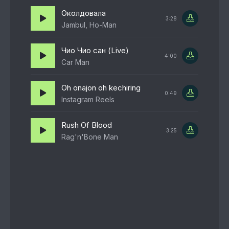
Околдовала
3:28
Jambul, Ho-Man
Чио Чио сан (Live)
4:00
Car Man
Oh onajon oh kechiring
0:49
Instagram Reels
Rush Of Blood
3:25
Rag'n'Bone Man