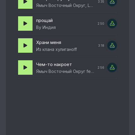
3:35
Ямыч Восточный Округ, Lady Bro
прощай
2:50
By Индия
Храни меня
3:18
Из клана хулиганоff
Чем-то накроет
2:56
Ямыч Восточный Округ feat. Макси АК