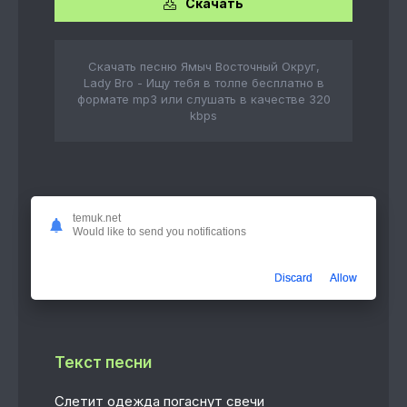
Скачать
Скачать песню Ямыч Восточный Округ,
Lady Bro - Ищу тебя в толпе бесплатно в
формате mp3 или слушать в качестве 320
kbps
Слушать онлайн
temuk.net
Would like to send you notifications
Ищу тебя в толпе
2:44
Ямыч Восточный Округ, Lady Bro
Discard
Allow
Текст песни
Слетит одежда погаснут свечи