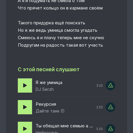
А я и подумать не смела о том
Что прячет кольцо он в кармане своём
Такого придурка ещё поискать
Но я же ведь умница смогла угадать
Смеюсь я и плачу теперь мне не скучно
Подругам на радость такая вот участь
С этой песней слушают
Я же умница
3:23
DJ Serzh
Рекурсия
2:53
Дайте танк (!)
Ты обещал мне семью а сам переписки и тайны
3:20
Нейросеть