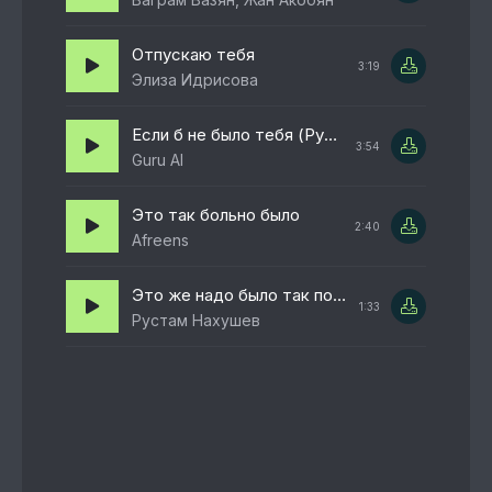
Отпускаю тебя
3:19
Элиза Идрисова
Если б не было тебя (Русская кавер версия)
3:54
Guru AI
Это так больно было
2:40
Afreens
Это же надо было так поссориться
1:33
Рустам Нахушев