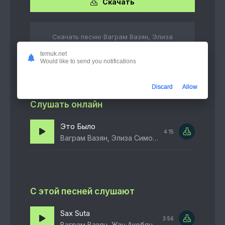
Скачать
Скачать песню Ваграм Вазян, Элиза
Симоне - Это Было бесплатно в формате
temuk.net
mp3 или слушать в качестве 320 kbps
Would like to send you notifications
Discard
Allow
Слушать онлайн
Это Было
4:15
Ваграм Вазян, Элиза Симоне
С этой песней слушают
Sax Suta
3:56
Ваграм Вазян, Жан Акобян