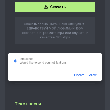
Скачать
Скачать песню Цыган Ваня Спекулянт -
ЗДРАВСТВУЙ МОЙ ЛЮБИМЫЙ ДОМ
бесплатно в формате mp3 или слушать в
качестве 320 kbps
temuk.net
Слушать онлайн
Would like to send you notifications
ЗДРАВСТВУЙ МОЙ ЛЮБИМЫЙ ДОМ
4:30
Discard
Allow
Цыган Ваня Спекулянт
Текст песни