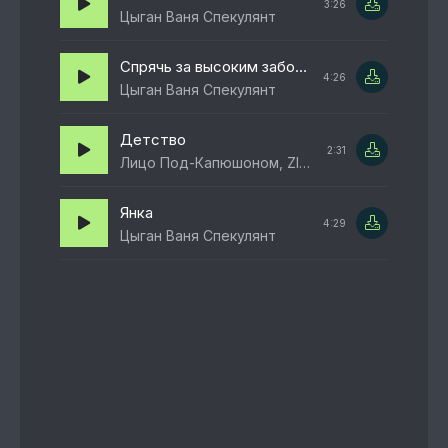
3:26
Цыган Ваня Спекулянт
Спрячь за высоким забором девчёнку
4:26
Цыган Ваня Спекулянт
Детство
2:31
Лицо Под-Капюшоном, ZIYDDIN
Янка
4:29
Цыган Ваня Спекулянт