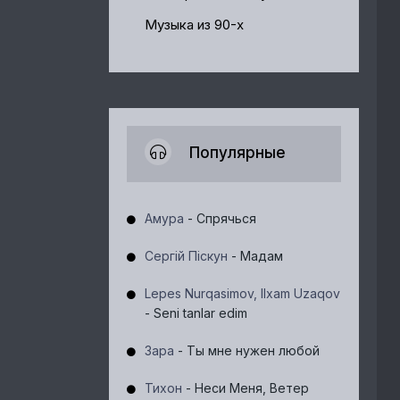
Музыка из 90-х
Популярные
Амура
- Спрячься
Сергій Піскун
- Мадам
Lepes Nurqasimov, Ilxam Uzaqov
- Seni tanlar edim
Зара
- Ты мне нужен любой
Тихон
- Неси Меня, Ветер