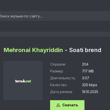
Mehronai Khayriddin
- Soati brend
Слушали:
204
Размер:
7.17 MB
Длительность:
3:07
Качество:
320 kbps
Дата релиза:
19.10.2025
Скачать