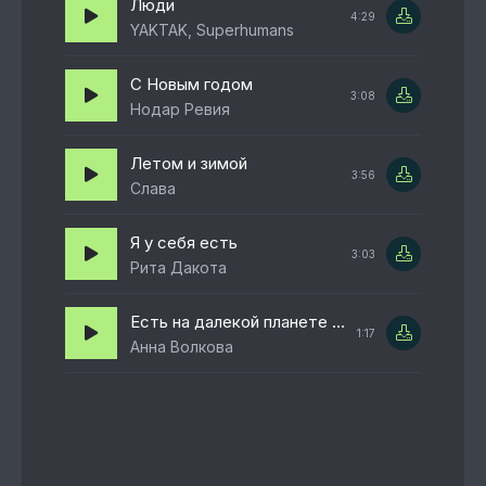
Люди
4:29
YAKTAK, Superhumans
С Новым годом
3:08
Нодар Ревия
Летом и зимой
3:56
Слава
Я у себя есть
3:03
Рита Дакота
Есть на далекой планете город влюбленных людей
1:17
Анна Волкова