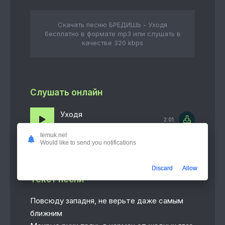
Скачать песню БРЕДИШЬ - Уходя
бесплатно в формате mp3 или слушать в
качестве 320 kbps
Слушать онлайн
Уходя
2:01
БРЕДИШЬ
temuk.net
Would like to send you notifications
Discard
Allow
Текст песни
Повсюду западня, не верьте даже самым
ближним