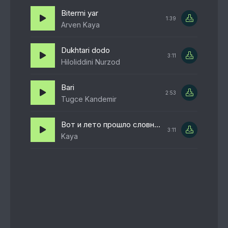
Bitermi yar
1:39
Arven Kaya
Dukhtari dodo
3:11
Hiloliddini Nurzod
Bari
2:53
Tugce Kandemir
Вот и лето прошло словно и не бывало
3:11
Kaya