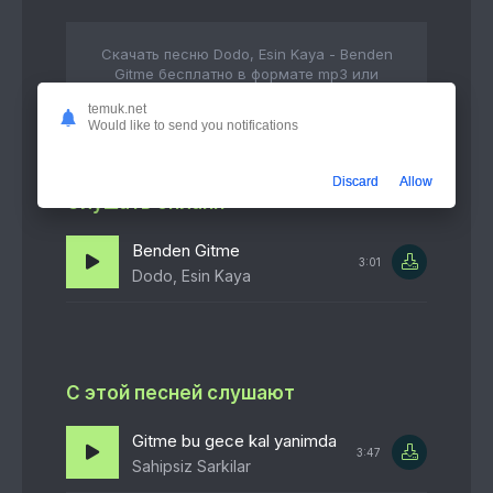
Скачать песню Dodo, Esin Kaya - Benden
Gitme бесплатно в формате mp3 или
слушать в качестве 320 kbps
temuk.net
Would like to send you notifications
Discard
Allow
Слушать онлайн
Benden Gitme
3:01
Dodo, Esin Kaya
С этой песней слушают
Gitme bu gece kal yanimda
3:47
Sahipsiz Sarkilar