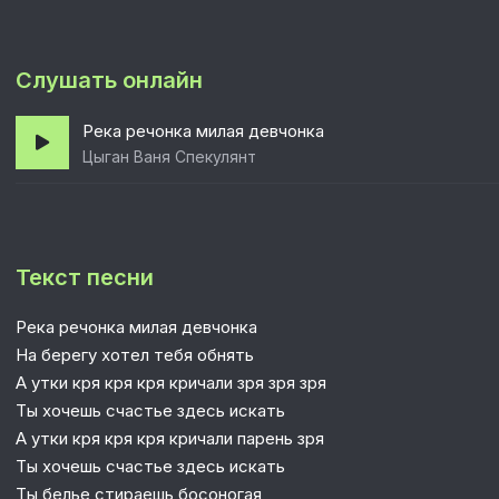
Слушать онлайн
Река речонка милая девчонка
Цыган Ваня Спекулянт
Текст песни
Река речонка милая девчонка
На берегу хотел тебя обнять
А утки кря кря кря кричали зря зря зря
Ты хочешь счастье здесь искать
А утки кря кря кря кричали парень зря
Ты хочешь счастье здесь искать
Ты белье стираешь босоногая