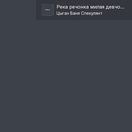
Река речонка милая девчонка
Цыган Ваня Спекулянт
Пользовательское соглашение
Правообладателям
Пожаловаться на нарушение авторских п
© 2024. Администрация портала:
admin@tem