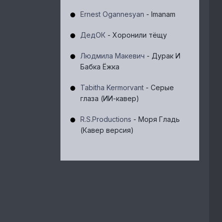
Ernest Ogannesyan
- Imanam
ДедОК
- Хоронили тёщу
Людмила Макевич
- Дурак И
Бабка Ёжка
Tabitha Kermorvant
- Серые
глаза (ИИ-кавер)
R.S.Productions
- Моря Гладь
(Кавер версия)