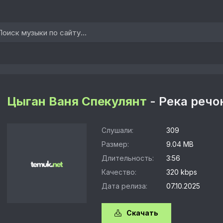
Цыган Ваня Спекулянт
- Река речо
Слушали:
309
Размер:
9.04 MB
Длительность:
3:56
Качество:
320 kbps
Дата релиза:
07.10.2025
Скачать