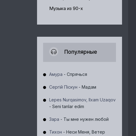
Музыка из 90-х
Популярные
Амура
- Спрячься
Сергій Піскун
- Мадам
Lepes Nurqasimov, Ilxam Uzaqov
- Seni tanlar edim
Зара
- Ты мне нужен любой
Тихон
- Неси Меня, Ветер