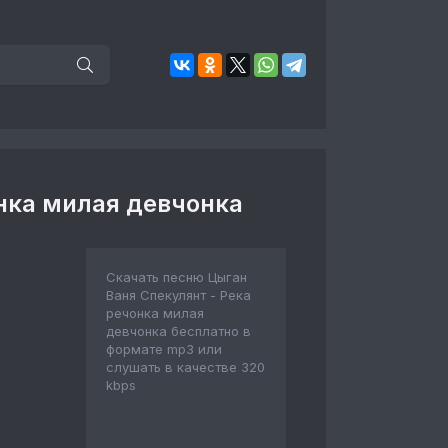
нка милая девчонка
Скачать песню Цыган
Ваня Спекулянт - Река
речонка милая
девчонка бесплатно в
формате mp3 или
слушать в качестве 320
kbps