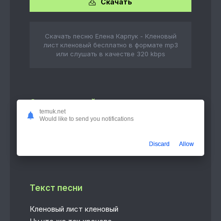
Скачать
Скачать песню Елена Карпук - Кленовый
лист кленовый бесплатно в формате mp3
или слушать в качестве 320 kbps
Слушать онлайн
temuk.net
Would like to send you notifications
Кленовый лист кленовый
2:54
Елена Карпук
Discard
Allow
Текст песни
Кленовый лист кленовый