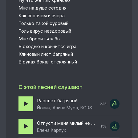
Ну что же так хреново
Мне на душе сегодня
Как впрочем и вчера
Только такой суровый
Толь вирус нездоровый
Мне броситься бы
В сходню и кончится игра
Клиновый лист багряный
В руках бокал стеклянный
С этой песней слушают
Рассвет багряный
2:33
Йович, Алина Мура, BORSKIY
Отпусти меня милый не мучи
1:32
Елена Карпук