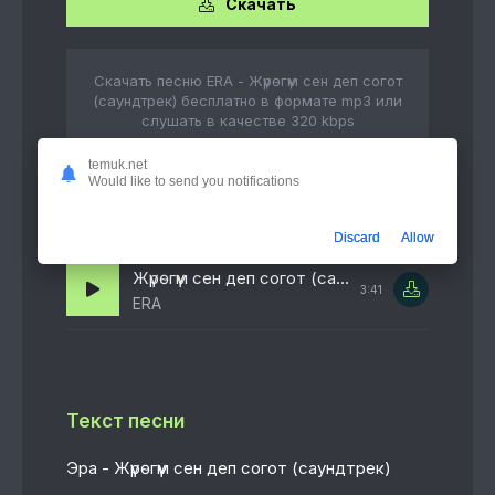
Скачать
Скачать песню ERA - Жүрөгүм сен деп согот
(саундтрек) бесплатно в формате mp3 или
слушать в качестве 320 kbps
temuk.net
Would like to send you notifications
Слушать онлайн
Discard
Allow
Жүрөгүм сен деп согот (саундтрек)
3:41
ERA
Текст песни
Эра - Жүрөгүм сен деп согот (саундтрек)