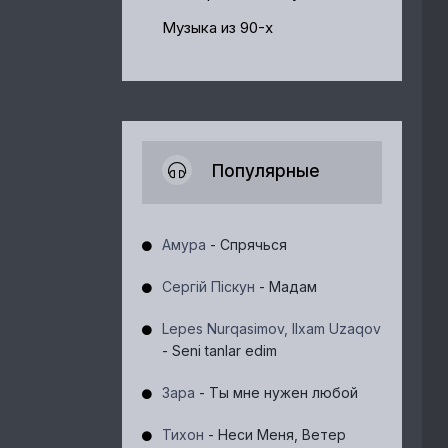
Музыка из 90-х
Популярные
Амура
- Спрячься
Сергій Піскун
- Мадам
Lepes Nurqasimov, Ilxam Uzaqov
- Seni tanlar edim
Зара
- Ты мне нужен любой
Тихон
- Неси Меня, Ветер