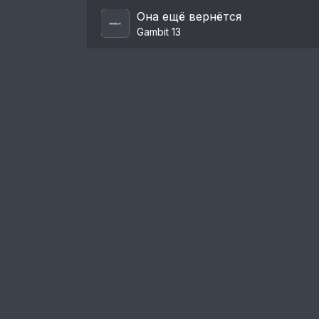
Она ещё вернётся
Gambit 13
Пользовательское соглашение
Правообладателям
Пожаловаться на нарушение авторских п
© 2024. Администрация портала:
admin@tem