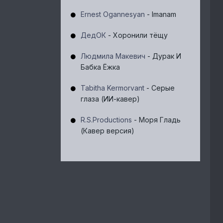
Ernest Ogannesyan
- Imanam
ДедОК
- Хоронили тёщу
Людмила Макевич
- Дурак И
Бабка Ёжка
Tabitha Kermorvant
- Серые
глаза (ИИ-кавер)
R.S.Productions
- Моря Гладь
(Кавер версия)