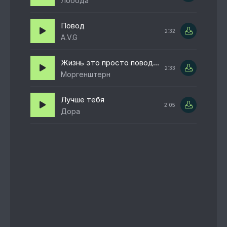
Лобода
Повод
2:32
A.V.G
Жизнь это просто повод сойти с ума
2:33
Моргенштерн
Лучше тебя
2:05
Дора