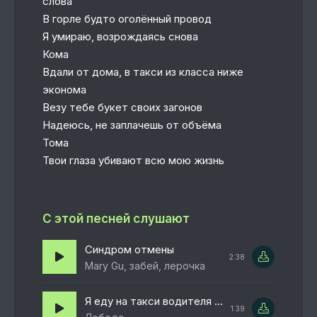
слова
В горле будто оголённый провод
Я умираю, возрождаясь снова
Кома
Вдали от дома, в такси из класса ниже
эконома
Везу тебе букет своих загонов
Надеюсь, не заплачешь от объёма
Тома
Твои глаза убивают всю мою жизнь
С этой песней слушают
Синдром отмены
2:38
Mary Gu, забей, лерочка
Я еду на такси водителя просив
1:39