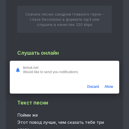
Скачать песню синдром главного героя -
глаза бесплатно в формате mp3 или
слушать в качестве 320 kbps
Слушать онлайн
глаза
temuk.net
2:25
синдром главного героя
Would like to send you notifications
Discard
Allow
Текст песни
Пойми же
Этот повод лучше, чем сказать тебе три