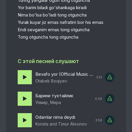
Turing yangalar ogoh tong otguncha
Yor barini biladi go'shankaga kiradi
Nima bo'lsa bo'ladi tong otguncha
Yurak kuyar jiz emas nafratim bor his emas
Endi sevganim emas tong otguncha
Tong otguncha tong otguncha
С этой песней слушают
Bevafo yor (Official Music Video)
3:51
Otabek Boqiyev
Барини тухтайлик
4:04
Узмир, Мира
Odamlar nima deydi
3:58
Konsta and Timur Alixonov