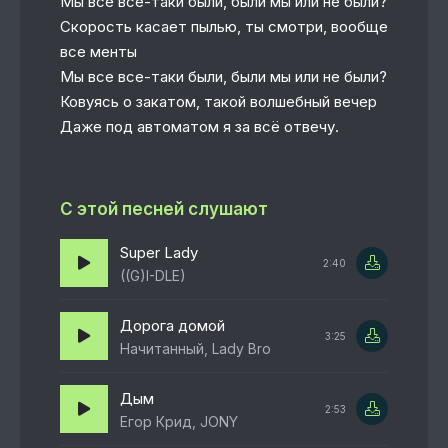
Мы все все-таки были, были мы или не были?
Скорость касает пылью, ты смотри, вообще
все менты
Мы все все-таки были, были мы или не были?
Ковуясь о закатом, такой волшебный вечер
Даже под автоматом я за всё отвечу.
С этой песней слушают
Super Lady
2:40
((G)I-DLE)
Дорога домой
3:25
Начитанный, Lady Bro
Дым
2:53
Егор Крид, JONY