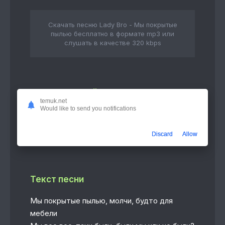
Скачать песню Lady Bro - Мы покрытые
пылью бесплатно в формате mp3 или
слушать в качестве 320 kbps
Слушать онлайн
temuk.net
Would like to send you notifications
Мы покрытые пылью
2:42
Lady Bro
Discard
Allow
Текст песни
Мы покрытые пылью, молчи, будто для
мебели