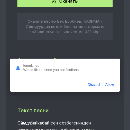
Скачать
Скачать песню Бек Борбиев, НАЗИМА -
Сүйүүңдү уурдап кетем бесплатно в формате
mp3 или слушать в качестве 320 kbps
Слушать онлайн
temuk.net
Would like to send you notifications
Сүйүүңдү уурдап кетем
4:45
Бек Борбиев, НАЗИМА
Discard
Allow
Текст песни
Сүйүүмдү байкабай сен сезбегениңден