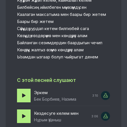
Күтүүдөн жүдөп келем, кыйналып келем
Билбейсиң ийилбеген мүнөзүмдү сен
Каалаган максатыма мен баары бир жетем
Баары бир жетем
Сүйүүңдү уурдап кетем билгизбей сага
Көзүңдү көздөрүмө мен көндүрүп алам
Байланган сезимдердин баардыгын чечип
Көңүлүң жалгыз өзүмө көндүрүп алам
Ызамдан ызгаар болуп чыйрыгат денем
С этой песней слушают
Эркем
3:10
Бек Борбиев, Назима
Кездесуге келем мен
3:06
Нұрым Қуаныш