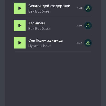
Сеникиндей көздөр жок
3:41
Бек Борбиев
Табылгам
3:40
Бек Борбиев
Сен болчу жанымда
3:02
Нурлан Насип