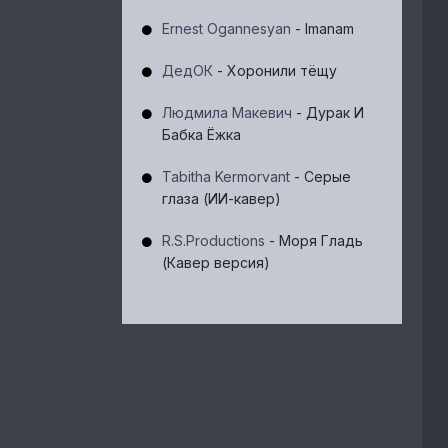
Ernest Ogannesyan
- Imanam
ДедОК
- Хоронили тёщу
Людмила Макевич
- Дурак И
Бабка Ёжка
Tabitha Kermorvant
- Серые
глаза (ИИ-кавер)
R.S.Productions
- Моря Гладь
(Кавер версия)