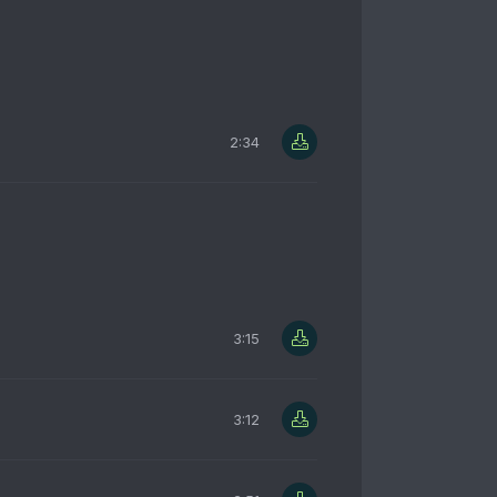
2:34
3:15
3:12