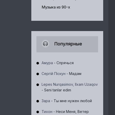
Музыка из 90-х
Популярные
Амура
- Спрячься
Сергій Піскун
- Мадам
Lepes Nurqasimov, Ilxam Uzaqov
- Seni tanlar edim
Зара
- Ты мне нужен любой
Тихон
- Неси Меня, Ветер