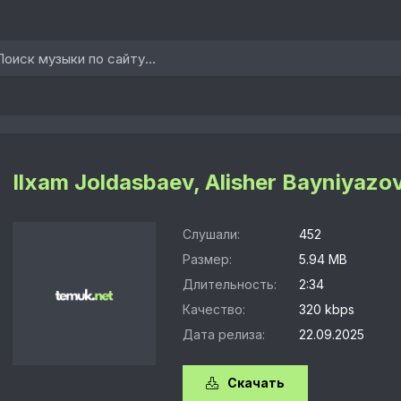
Ilxam Joldasbaev, Alisher Bayniyazo
Слушали:
452
Размер:
5.94 MB
Длительность:
2:34
Качество:
320 kbps
Дата релиза:
22.09.2025
Скачать