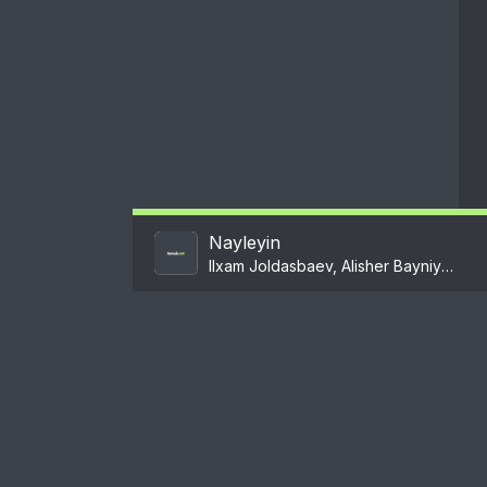
Nayleyin
Ilxam Joldasbaev, Alisher Bayniyazov