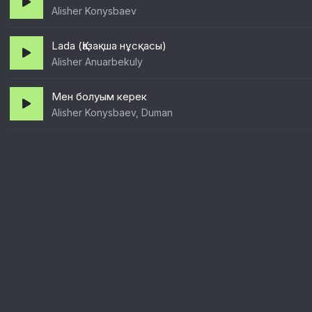
Alisher Konysbaev
Lada (Қазақша нұсқасы)
Alisher Anuarbekuly
Мен болуым керек
Alisher Konysbaev, Duman