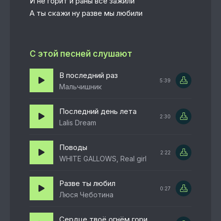
И не горит и раны все зажили
А ты скажи ну разве мы любили
С этой песней слушают
В последний раз
5:39
Мальчишник
Последний день лета
2:30
Lalis Dream
Поводы
2:22
WHITE GALLOWS, Real girl
Разве ты любил
0:27
Люся Чеботина
Сердце твоё огнём горит и по мне болит