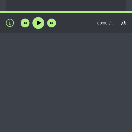
00:00
…
Пользовательское соглашение
Правообладателям
Пожаловаться на нарушение авторских прав /
DMCA complain