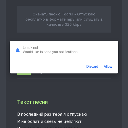
Скачать песню Togrul - Отпускаю
бесплатно в формате mp3 или слушать в
качестве 320 kbps
temuk.net
Слушать онлайн
Would like to send you notifications
Отпускаю
Discard
Allow
2:49
Togrul
Текст песни
В последний раз тебя я отпускаю
И не болит и слёзы не цепляют