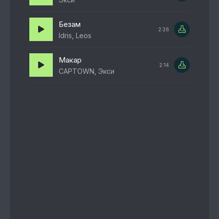
Безам
2:26
Idris, Leos
Макар
2:14
CAPTOWN, Экси