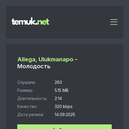
Allega, Ulukmanapo
-
Молодость
Слушали:
263
Размер:
5.15 MB
Длительность:
2:14
Качество:
320 kbps
Дата релиза:
14.09.2025