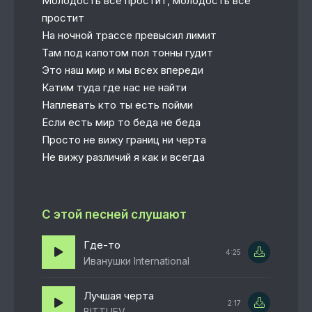
Молодость все простит, молодость все
простит
На ночной трассе превысил лимит
Там под капотом пол тонны гудит
Это наш мир и мы всех впереди
Катим туда где нас не найти
Наплевать кто ты есть пойми
Если есть мир то беда не беда
Просто не вижу границ ни черта
Не вижу различий я как и всегда
С этой песней слушают
Где-то
4:25
Иванушки International
Лучшая черта
2:17
BITTUEV