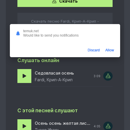
Скачать
Скачать песню Fardi, Крип-А-Крип -
Седовласая осень бесплатно в формате
temuk.net
mp3 или слушать в качестве 320 kbps
Would like to send you notifications
Discard
Allow
Слушать онлайн
Седовласая осень
3:09
Fardi, Крип-А-Крип
С этой песней слушают
Осень осень желтая листва
4:05
Тузов Игорь