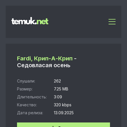
Fardi, Крип-А-Крип
-
Седовласая осень
Слушали:
262
Размер:
7.25 MB
Длительность:
3:09
Качество:
320 kbps
Дата релиза:
13.09.2025