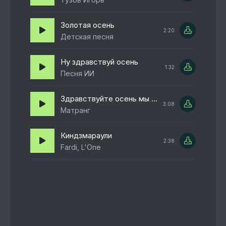
Золотая осень
2:20
Детская песня
Ну здравствуй осень
1:32
Песня ИИ
Здравствуйте осень мы в гости вас просим
3:08
Матранг
Киндзмараули
2:38
Fardi, L'One