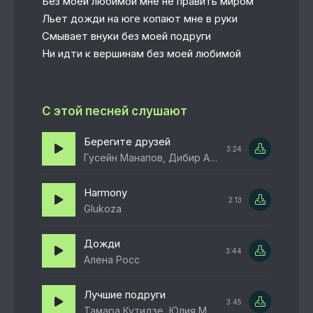
Без моей любимой мне не править миром
Льет дожди на юге копают мне в руки
Смывает внуки без моей подруги
Ни идти к вершинам без моей любимой
С этой песней слушают
Берегите друзей
3:24
Гусейн Манапов, Дибир Абаев
Harmony
2:13
Glukoza
Дожди
3:44
Алена Росс
Лучшие подруги
3:45
Тамара Кутидзе, Юлия Михальчик