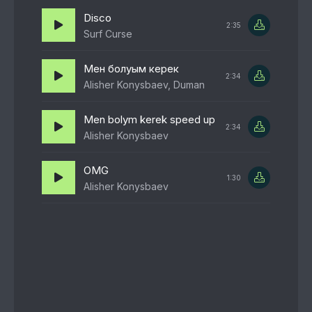
Disco
2:35
Surf Curse
Мен болуым керек
2:34
Alisher Konysbaev, Duman
Men bolym kerek speed up
2:34
Alisher Konysbaev
OMG
1:30
Alisher Konysbaev