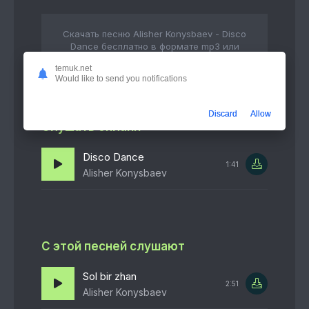
Скачать песню Alisher Konysbaev - Disco
Dance бесплатно в формате mp3 или
слушать в качестве 320 kbps
temuk.net
Would like to send you notifications
Discard
Allow
Слушать онлайн
Disco Dance
1:41
Alisher Konysbaev
С этой песней слушают
Sol bir zhan
2:51
Alisher Konysbaev