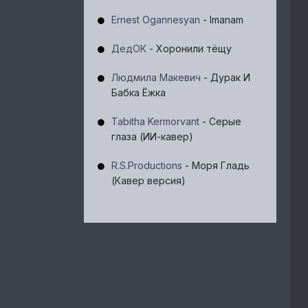
Ernest Ogannesyan
- Imanam
ДедОК
- Хоронили тёщу
Людмила Макевич
- Дурак И
Бабка Ёжка
Tabitha Kermorvant
- Серые
глаза (ИИ-кавер)
R.S.Productions
- Моря Гладь
(Кавер версия)