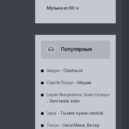
Музыка из 90-х
Популярные
Амура
- Спрячься
Сергій Піскун
- Мадам
Lepes Nurqasimov, Ilxam Uzaqov
- Seni tanlar edim
Зара
- Ты мне нужен любой
Тихон
- Неси Меня, Ветер