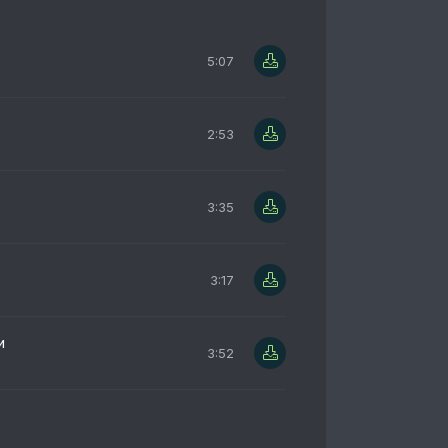
5:07
2:53
3:35
3:17
и
3:52