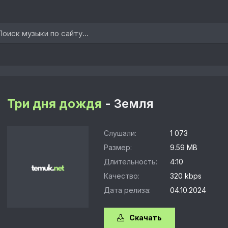
Три дня дождя
- Земля
Слушали:
1 073
Размер:
9.59 MB
Длительность:
4:10
Качество:
320 kbps
Дата релиза:
04.10.2024
Скачать