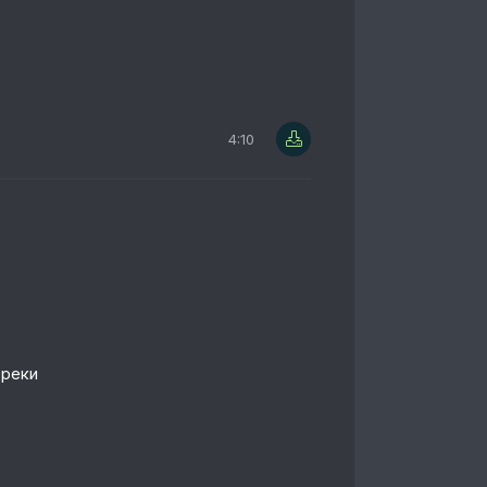
4:10
 реки