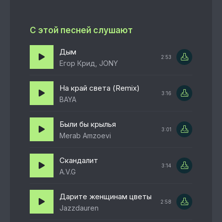
С этой песней слушают
Дым
2:53
Егор Крид, JONY
На край света (Remix)
3:16
BAYA
Были бы крылья
3:01
Merab Amzoevi
Скандалит
3:14
A.V.G
Дарите женщинам цветы
2:58
Jazzdauren