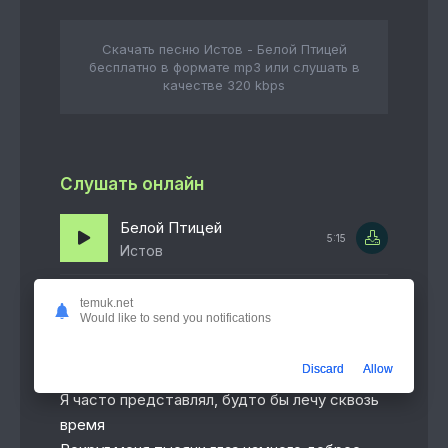
Скачать песню Истов - Белой Птицей
бесплатно в формате mp3 или слушать в
качестве 320 kbps
Слушать онлайн
Белой Птицей
5:15
Истов
temuk.net
Would like to send you notifications
Текст песни
Discard
Allow
Я часто представлял, будто бы лечу сквозь
время