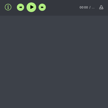
00:00
…
Пользовательское соглашение
Правообладателям
Пожаловаться на нарушение авторских прав /
DMCA complain