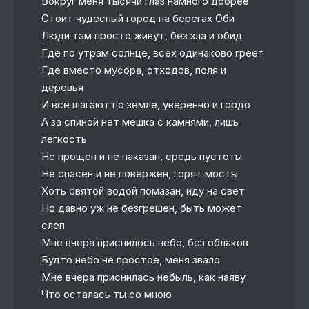
Вокруг меня тысячи глаз намного добрее
Стоит чудесный город на берегах Оби
Люди там просто живут, без зла и обид
Где по утрам солнце, всех одинаково греет
Где вместо мусора, отходов, поля и
деревья
И все шагают по земле, уверенно и гордо
А за спиной нет мешка с камнями, лишь
легкость
Не прощен и не наказан, средь пустоты
Не спасен и не повержен, горят мосты
Хоть святой водой помазан, иду на свет
Но давно уж не безгрешен, быть может
слеп
Мне вчера приснилось небо, без облаков
Будто небо не простое, меня звало
Мне вчера приснилась небыль, как наяву
Что осталась ты со мною